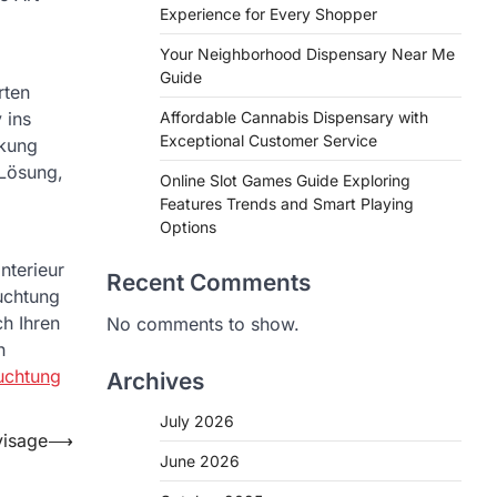
Experience for Every Shopper
Your Neighborhood Dispensary Near Me
Guide
rten
 ins
Affordable Cannabis Dispensary with
Exceptional Customer Service
rkung
 Lösung,
Online Slot Games Guide Exploring
Features Trends and Smart Playing
Options
nterieur
Recent Comments
uchtung
ch Ihren
No comments to show.
h
euchtung
Archives
July 2026
visage
⟶
June 2026