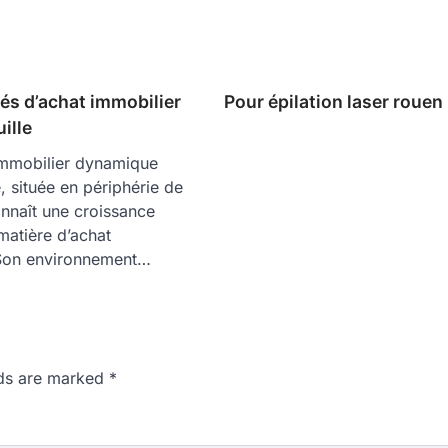
és d’achat immobilier
Pour épilation laser rouen
ille
mmobilier dynamique
, située en périphérie de
nnaît une croissance
matière d’achat
 Son environnement…
lds are marked
*