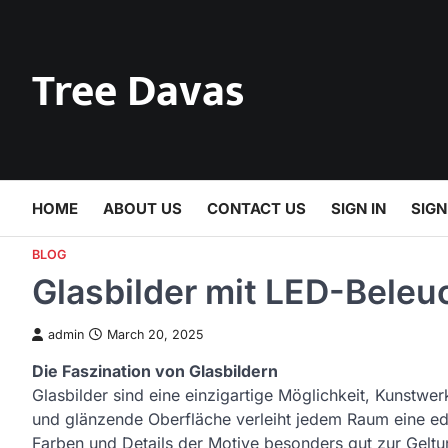
Skip
to
content
Tree Davas
HOME
ABOUT US
CONTACT US
SIGN IN
SIGN
BLOG
Glasbilder mit LED-Bele
admin
March 20, 2025
Die Faszination von Glasbildern
Glasbilder sind eine einzigartige Möglichkeit, Kunstwe
und glänzende Oberfläche verleiht jedem Raum eine e
Farben und Details der Motive besonders gut zur Geltu