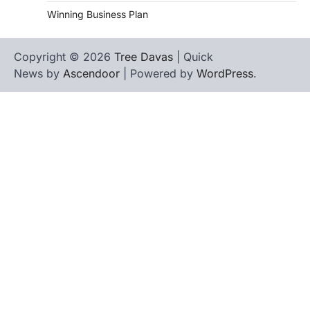
Winning Business Plan
Copyright © 2026
Tree Davas
| Quick
News by
Ascendoor
| Powered by
WordPress
.